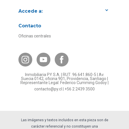
Accede a:
Proyectos
Contacto
Convenios con empresas
Oficinas centrales
Canal de Transparencia
Contacto Subsidios
Bases Legales
¿Por qué invertir en PY?
Inmobiliaria PY S.A. | RUT: 96.641.860-5 | Av.
Preguntas frecuentes
Suecia 0142, oficina 901, Providencia, Santiago |
Representante Legal: Federico Cumming Godoy |
Formulario Referidos PY
contacto@py.cl
|
+56 2 2439 3500
Términos y Condiciones
Sostenibilidad
Las imágenes y textos incluidos en esta pieza son de
carácter referencial y no constituyen una