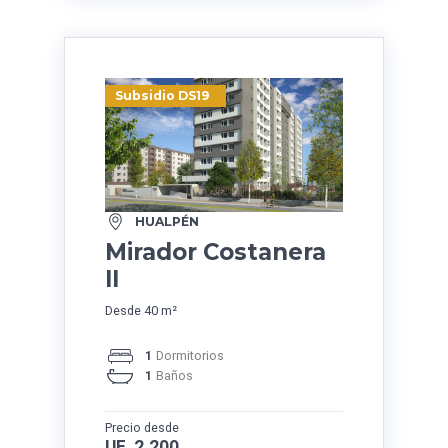
Subsidio DS19
HUALPÉN
Mirador Costanera
II
Desde 40 m²
1
Dormitorios
1
Baños
Precio desde
UF 2.200