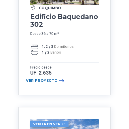
COQUIMBO
Edificio Baquedano
302
Desde 36 a 70 m²
1, 2 y 3
Dormitorios
1 y 2
Baños
Precio desde
UF 2.635
VER PROYECTO
VENTA EN VERDE