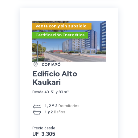
Venta con y sin subsidio
Certificación Energética
COPIAPÓ
Edificio Alto
Kaukari
Desde 40, 51 y 80 m²
1, 2 Y 3
Dormitorios
1 y 2
Baños
Precio desde
UF 3.305