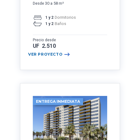
Desde 30 a 58 m²
1 y 2
Dormitorios
1 y 2
Baños
Precio desde
UF 2.510
VER PROYECTO
ENTREGA INMEDIATA