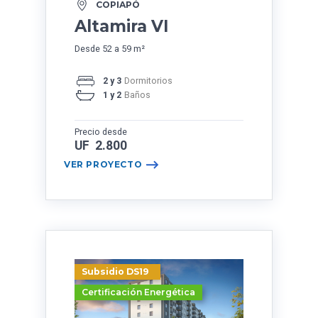
COPIAPÓ
Altamira VI
Desde 52 a 59 m²
2 y 3
Dormitorios
1 y 2
Baños
Precio desde
UF 2.800
VER PROYECTO
Subsidio DS19
Certificación Energética