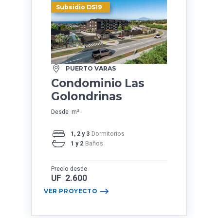
Subsidio DS19
PUERTO VARAS
Condominio Las
Golondrinas
Desde m²
1, 2 y 3
Dormitorios
1 y 2
Baños
Precio desde
UF 2.600
VER PROYECTO