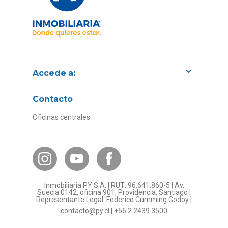
Accede a:
Proyectos
Contacto
Convenios con empresas
Oficinas centrales
Canal de Transparencia
Contacto Subsidios
Bases Legales
¿Por qué invertir en PY?
Inmobiliaria PY S.A. | RUT: 96.641.860-5 | Av.
Preguntas frecuentes
Suecia 0142, oficina 901, Providencia, Santiago |
Representante Legal: Federico Cumming Godoy |
Formulario Referidos PY
contacto@py.cl
|
+56 2 2439 3500
Términos y Condiciones