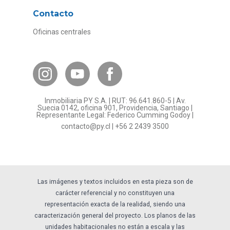
Proyectos
Contacto
Convenios con empresas
Oficinas centrales
Canal de Transparencia
Contacto Subsidios
Bases Legales
¿Por qué invertir en PY?
Inmobiliaria PY S.A. | RUT: 96.641.860-5 | Av.
Preguntas frecuentes
Suecia 0142, oficina 901, Providencia, Santiago |
Representante Legal: Federico Cumming Godoy |
Formulario Referidos PY
contacto@py.cl
|
+56 2 2439 3500
Términos y Condiciones
Sostenibilidad
Las imágenes y textos incluidos en esta pieza son de
carácter referencial y no constituyen una
representación exacta de la realidad, siendo una
caracterización general del proyecto. Los planos de las
unidades habitacionales no están a escala y las