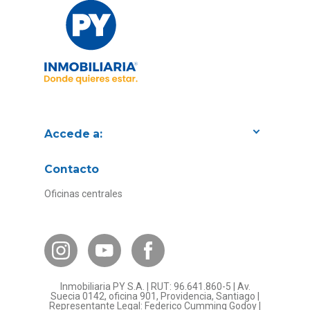
Accede a:
Proyectos
Contacto
Convenios con empresas
Oficinas centrales
Canal de Transparencia
Contacto Subsidios
Bases Legales
¿Por qué invertir en PY?
Inmobiliaria PY S.A. | RUT: 96.641.860-5 | Av.
Preguntas frecuentes
Suecia 0142, oficina 901, Providencia, Santiago |
Representante Legal: Federico Cumming Godoy |
Formulario Referidos PY