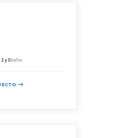
 2 y 3
Baños
YECTO