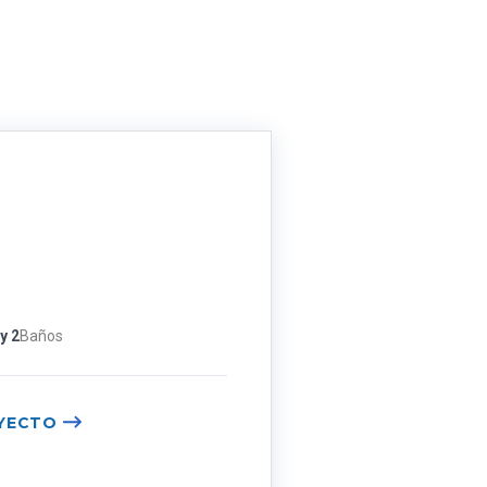
 y 2
Baños
YECTO