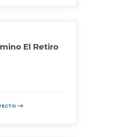
ino El Retiro
s
YECTO