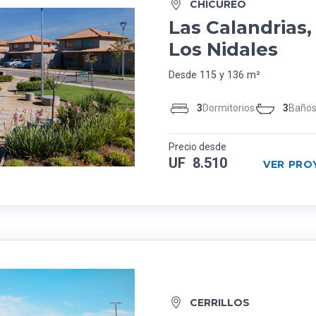
CHICUREO
Las Calandrias
Los Nidales
Desde 115 y 136 m²
3
Dormitorios
3
Baño
Precio desde
UF 8.510
VER PRO
CERRILLOS