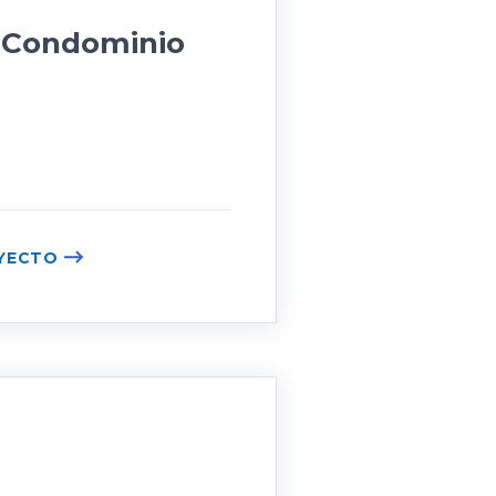
, Condominio
s
YECTO