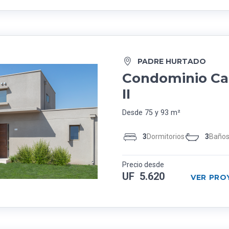
PADRE HURTADO
Condominio Cam
II
Desde 75 y 93 m²
3
Dormitorios
3
Baño
Precio desde
UF 5.620
VER PRO