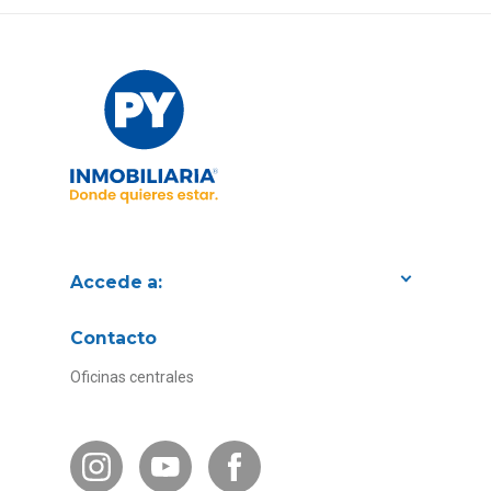
Accede a:
Proyectos
Contacto
Convenios con empresas
Oficinas centrales
Canal de Transparencia
Contacto Subsidios
Bases Legales
¿Por qué invertir en PY?