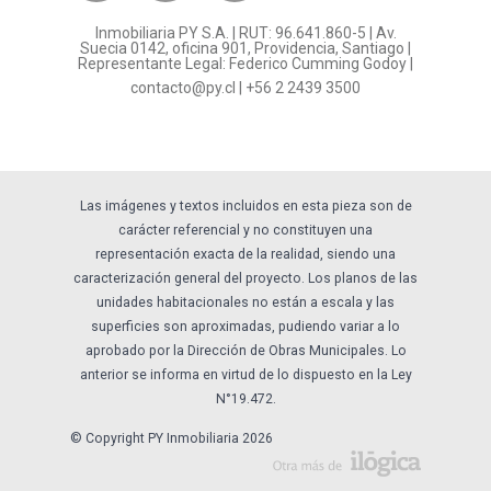
Inmobiliaria PY S.A. | RUT: 96.641.860-5 | Av.
Preguntas frecuentes
Suecia 0142, oficina 901, Providencia, Santiago |
Representante Legal: Federico Cumming Godoy |
Formulario Referidos PY
contacto@py.cl
|
+56 2 2439 3500
Términos y Condiciones
Sostenibilidad
Las imágenes y textos incluidos en esta pieza son de
carácter referencial y no constituyen una
representación exacta de la realidad, siendo una
caracterización general del proyecto. Los planos de las
unidades habitacionales no están a escala y las
superficies son aproximadas, pudiendo variar a lo
aprobado por la Dirección de Obras Municipales. Lo
anterior se informa en virtud de lo dispuesto en la Ley
N°19.472.
© Copyright PY Inmobiliaria 2026