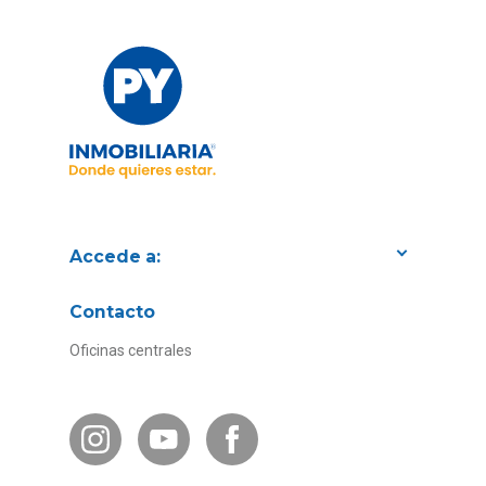
Accede a:
Proyectos
Contacto
Convenios con empresas
Oficinas centrales
Canal de Transparencia
Contacto Subsidios
Bases Legales
¿Por qué invertir en PY?