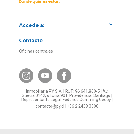
Accede a:
Proyectos
Contacto
Convenios con empresas
Oficinas centrales
Canal de Transparencia
Contacto Subsidios
Bases Legales
¿Por qué invertir en PY?
Inmobiliaria PY S.A. | RUT: 96.641.860-5 | Av.
Preguntas frecuentes
Suecia 0142, oficina 901, Providencia, Santiago |
Representante Legal: Federico Cumming Godoy |
Formulario Referidos PY
contacto@py.cl
|
+56 2 2439 3500
Términos y Condiciones
Sostenibilidad