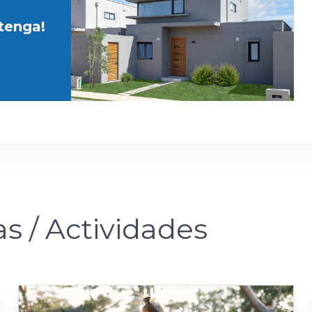
etenga!
as / Actividades