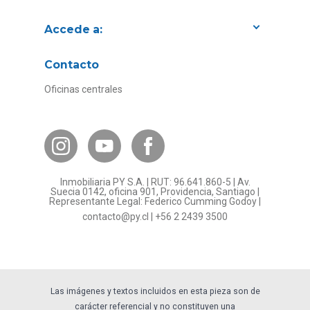
Accede a:
Proyectos
Contacto
Convenios con empresas
Oficinas centrales
Canal de Transparencia
Contacto Subsidios
Bases Legales
¿Por qué invertir en PY?
Inmobiliaria PY S.A. | RUT: 96.641.860-5 | Av.
Preguntas frecuentes
Suecia 0142, oficina 901, Providencia, Santiago |
Representante Legal: Federico Cumming Godoy |
Formulario Referidos PY
contacto@py.cl
|
+56 2 2439 3500
Términos y Condiciones
Sostenibilidad
Las imágenes y textos incluidos en esta pieza son de
carácter referencial y no constituyen una