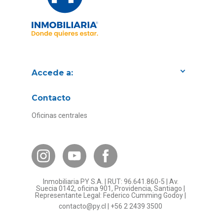
Accede a:
Proyectos
Contacto
Convenios con empresas
Oficinas centrales
Canal de Transparencia
Contacto Subsidios
Bases Legales
¿Por qué invertir en PY?
Inmobiliaria PY S.A. | RUT: 96.641.860-5 | Av.
Preguntas frecuentes
Suecia 0142, oficina 901, Providencia, Santiago |
Representante Legal: Federico Cumming Godoy |
Formulario Referidos PY
contacto@py.cl
|
+56 2 2439 3500
Términos y Condiciones