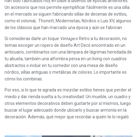
han sido fabricados hoy en base a diseños de épocas anteriores.
Un accesorio que nos permite ejemplificar fácilmente es una silla:
en el mercado se siguen fabricando sillas de decenas de estilos,
como el colonial, Thonett, Modernistas, Nórdico o Luis XV, algunos
de los clásicos que han marcado una época y aún se fabrican.
Si consideras darle un toque
Vintage
o Retro a tu decoración, no
temas escoger un ropero de diseño Art Decó encontrado en un
anticuario, combinarlos con una lámpara de lágrimas heredada de
tu abuela, también una alfombra persa en un living con cuadros
abstractos o incluir en tu comedor con una mesa de diseño
nórdico, sillas antiguas o metálicas de colores. Lo importante es
cómo los combinas.
Por eso, si lo que te agrada es mezclar estilos tienes que perder el
miedo y dar rienda suelta a tu creatividad. Un mueble, un cuadro y
otros elementos decorativos deben gustarte por sí mismos, luego
buscar el lugar adecuado donde ubicarlo y buscar armonía en la
decoración. Además, qué mejor que recordar a quién te lo regaló.