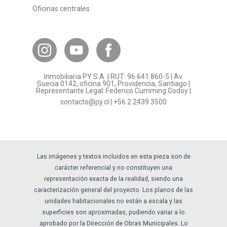
Oficinas centrales
Canal de Transparencia
Contacto Subsidios
Bases Legales
¿Por qué invertir en PY?
Inmobiliaria PY S.A. | RUT: 96.641.860-5 | Av.
Preguntas frecuentes
Suecia 0142, oficina 901, Providencia, Santiago |
Representante Legal: Federico Cumming Godoy |
Formulario Referidos PY
contacto@py.cl
|
+56 2 2439 3500
Términos y Condiciones
Sostenibilidad
Las imágenes y textos incluidos en esta pieza son de
carácter referencial y no constituyen una
representación exacta de la realidad, siendo una
caracterización general del proyecto. Los planos de las
unidades habitacionales no están a escala y las
superficies son aproximadas, pudiendo variar a lo
aprobado por la Dirección de Obras Municipales. Lo