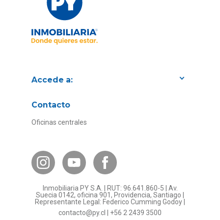
Accede a:
Proyectos
Contacto
Convenios con empresas
Oficinas centrales
Canal de Transparencia
Contacto Subsidios
Bases Legales
¿Por qué invertir en PY?
Inmobiliaria PY S.A. | RUT: 96.641.860-5 | Av.
Preguntas frecuentes
Suecia 0142, oficina 901, Providencia, Santiago |
Representante Legal: Federico Cumming Godoy |
Formulario Referidos PY
contacto@py.cl
|
+56 2 2439 3500
Términos y Condiciones