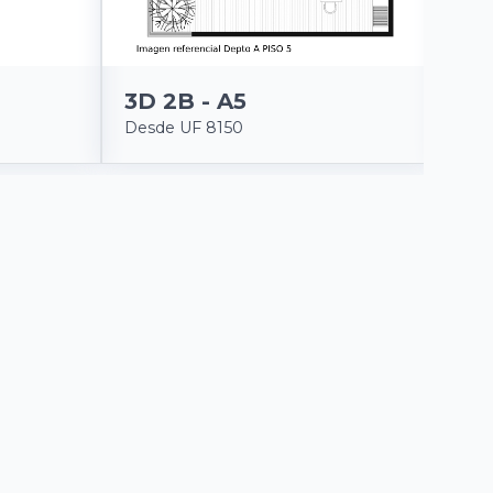
3D 2B - A5
2D
Desde UF 8150
Des