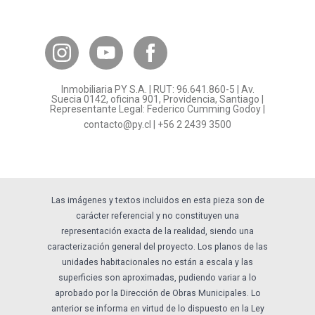
Canal de Transparencia
Contacto Subsidios
Bases Legales
¿Por qué invertir en PY?
Inmobiliaria PY S.A. | RUT: 96.641.860-5 | Av.
Preguntas frecuentes
Suecia 0142, oficina 901, Providencia, Santiago |
Representante Legal: Federico Cumming Godoy |
Formulario Referidos PY
contacto@py.cl
|
+56 2 2439 3500
Términos y Condiciones
Sostenibilidad
Las imágenes y textos incluidos en esta pieza son de
carácter referencial y no constituyen una
representación exacta de la realidad, siendo una
caracterización general del proyecto. Los planos de las
unidades habitacionales no están a escala y las
superficies son aproximadas, pudiendo variar a lo
aprobado por la Dirección de Obras Municipales. Lo
anterior se informa en virtud de lo dispuesto en la Ley