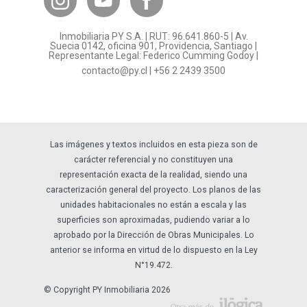
¿Por qué invertir en PY?
Inmobiliaria PY S.A. | RUT: 96.641.860-5 | Av.
Preguntas frecuentes
Suecia 0142, oficina 901, Providencia, Santiago |
Representante Legal: Federico Cumming Godoy |
Formulario Referidos PY
contacto@py.cl
|
+56 2 2439 3500
Términos y Condiciones
Sostenibilidad
Las imágenes y textos incluidos en esta pieza son de
carácter referencial y no constituyen una
representación exacta de la realidad, siendo una
caracterización general del proyecto. Los planos de las
unidades habitacionales no están a escala y las
superficies son aproximadas, pudiendo variar a lo
aprobado por la Dirección de Obras Municipales. Lo
anterior se informa en virtud de lo dispuesto en la Ley
N°19.472.
© Copyright PY Inmobiliaria 2026