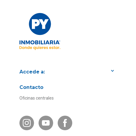
Accede a:
Proyectos
Contacto
Convenios con empresas
Oficinas centrales
Canal de Transparencia
Contacto Subsidios
Bases Legales
¿Por qué invertir en PY?