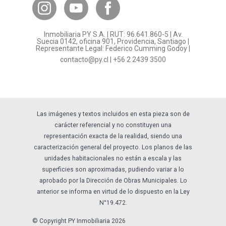
Bases Legales
¿Por qué invertir en PY?
Inmobiliaria PY S.A. | RUT: 96.641.860-5 | Av.
Preguntas frecuentes
Suecia 0142, oficina 901, Providencia, Santiago |
Representante Legal: Federico Cumming Godoy |
Formulario Referidos PY
contacto@py.cl
|
+56 2 2439 3500
Términos y Condiciones
Sostenibilidad
Las imágenes y textos incluidos en esta pieza son de
carácter referencial y no constituyen una
representación exacta de la realidad, siendo una
caracterización general del proyecto. Los planos de las
unidades habitacionales no están a escala y las
superficies son aproximadas, pudiendo variar a lo
aprobado por la Dirección de Obras Municipales. Lo
anterior se informa en virtud de lo dispuesto en la Ley
N°19.472.
© Copyright PY Inmobiliaria 2026