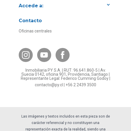
Accede a:
Proyectos
Contacto
Convenios con empresas
Oficinas centrales
Canal de Transparencia
Contacto Subsidios
Bases Legales
¿Por qué invertir en PY?
Inmobiliaria PY S.A. | RUT: 96.641.860-5 | Av.
Preguntas frecuentes
Suecia 0142, oficina 901, Providencia, Santiago |
Representante Legal: Federico Cumming Godoy |
Formulario Referidos PY
contacto@py.cl
|
+56 2 2439 3500
Términos y Condiciones
Sostenibilidad
Las imágenes y textos incluidos en esta pieza son de
carácter referencial y no constituyen una
representación exacta de la realidad, siendo una