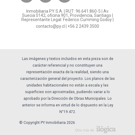
¿Por qué invertir en PY?
Inmobiliaria PY S.A. | RUT: 96.641.860-5 | Av.
Preguntas frecuentes
Suecia 0142, oficina 901, Providencia, Santiago |
Representante Legal: Federico Cumming Godoy |
Formulario Referidos PY
contacto@py.cl
|
+56 2 2439 3500
Términos y Condiciones
Sostenibilidad
Las imágenes y textos incluidos en esta pieza son de
carácter referencial y no constituyen una
representación exacta de la realidad, siendo una
caracterización general del proyecto. Los planos de las
unidades habitacionales no están a escala y las
superficies son aproximadas, pudiendo variar a lo
aprobado por la Dirección de Obras Municipales. Lo
anterior se informa en virtud de lo dispuesto en la Ley
N°19.472.
© Copyright PY Inmobiliaria 2026