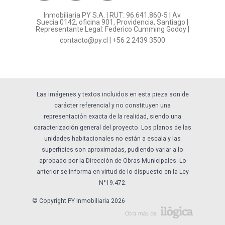
¿Por qué invertir en PY?
Inmobiliaria PY S.A. | RUT: 96.641.860-5 | Av.
Preguntas frecuentes
Suecia 0142, oficina 901, Providencia, Santiago |
Representante Legal: Federico Cumming Godoy |
Formulario Referidos PY
contacto@py.cl
|
+56 2 2439 3500
Términos y Condiciones
Sostenibilidad
Las imágenes y textos incluidos en esta pieza son de
carácter referencial y no constituyen una
representación exacta de la realidad, siendo una
caracterización general del proyecto. Los planos de las
unidades habitacionales no están a escala y las
superficies son aproximadas, pudiendo variar a lo
aprobado por la Dirección de Obras Municipales. Lo
anterior se informa en virtud de lo dispuesto en la Ley
N°19.472.
© Copyright PY Inmobiliaria 2026