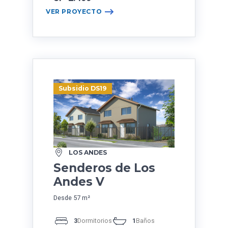
VER PROYECTO
Subsidio DS19
LOS ANDES
Senderos de Los
Andes V
Desde 57 m²
3
Dormitorios
1
Baños