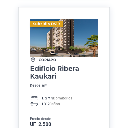
Subsidio DS19
COPIAPÓ
Edificio Ribera
Kaukari
Desde m²
1, 2 Y 3
Dormitorios
1 Y 2
Baños
Precio desde
UF 2.500