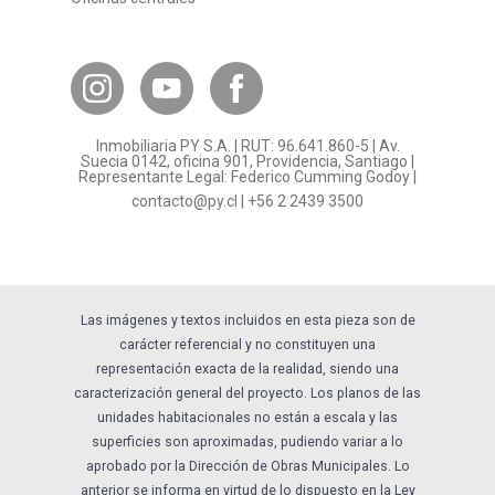
Canal de Transparencia
Contacto Subsidios
Bases Legales
¿Por qué invertir en PY?
Inmobiliaria PY S.A. | RUT: 96.641.860-5 | Av.
Preguntas frecuentes
Suecia 0142, oficina 901, Providencia, Santiago |
Representante Legal: Federico Cumming Godoy |
Formulario Referidos PY
contacto@py.cl
|
+56 2 2439 3500
Términos y Condiciones
Sostenibilidad
Las imágenes y textos incluidos en esta pieza son de
carácter referencial y no constituyen una
representación exacta de la realidad, siendo una
caracterización general del proyecto. Los planos de las
unidades habitacionales no están a escala y las
superficies son aproximadas, pudiendo variar a lo
aprobado por la Dirección de Obras Municipales. Lo
anterior se informa en virtud de lo dispuesto en la Ley