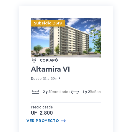
Subsidio DS19
COPIAPÓ
Altamira VI
Desde 52 a 59 m²
2 y 3
Dormitorios
1 y 2
Baños
Precio desde
UF 2.800
VER PROYECTO