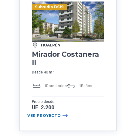
Subsidio DS19
HUALPÉN
Mirador Costanera
II
Desde 40 m²
1
Dormitorios
1
Baños
Precio desde
UF 2.200
VER PROYECTO