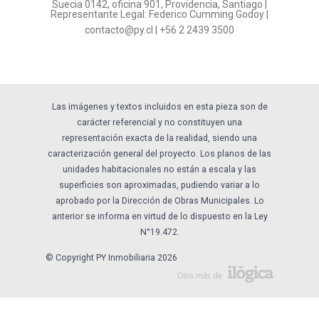
Suecia 0142, oficina 901, Providencia, Santiago |
Representante Legal: Federico Cumming Godoy |
Formulario Referidos PY
contacto@py.cl
|
+56 2 2439 3500
Términos y Condiciones
Sostenibilidad
Las imágenes y textos incluidos en esta pieza son de
carácter referencial y no constituyen una
representación exacta de la realidad, siendo una
caracterización general del proyecto. Los planos de las
unidades habitacionales no están a escala y las
superficies son aproximadas, pudiendo variar a lo
aprobado por la Dirección de Obras Municipales. Lo
anterior se informa en virtud de lo dispuesto en la Ley
N°19.472.
© Copyright PY Inmobiliaria 2026