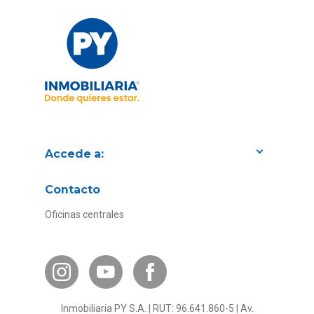
Accede a:
Proyectos
Contacto
Convenios con empresas
Oficinas centrales
Canal de Transparencia
Contacto Subsidios
Bases Legales
¿Por qué invertir en PY?
Inmobiliaria PY S.A. | RUT: 96.641.860-5 | Av.
Preguntas frecuentes