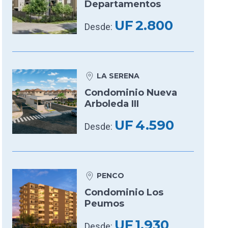
Departamentos
UF
2.800
Desde:
LA SERENA
Condominio Nueva
Arboleda III
UF
4.590
Desde:
PENCO
Condominio Los
Peumos
UF
1.930
Desde: