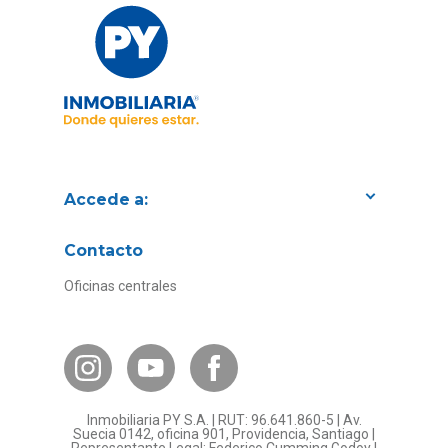
Accede a:
Proyectos
Contacto
Convenios con empresas
Oficinas centrales
Canal de Transparencia
Contacto Subsidios
Bases Legales
¿Por qué invertir en PY?
Inmobiliaria PY S.A. | RUT: 96.641.860-5 | Av.
Preguntas frecuentes
Suecia 0142, oficina 901, Providencia, Santiago |
Representante Legal: Federico Cumming Godoy |