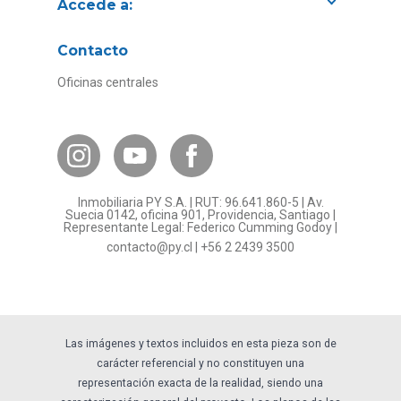
Accede a:
Proyectos
Contacto
Convenios con empresas
Oficinas centrales
Canal de Transparencia
Contacto Subsidios
Bases Legales
¿Por qué invertir en PY?
Inmobiliaria PY S.A. | RUT: 96.641.860-5 | Av.
Preguntas frecuentes
Suecia 0142, oficina 901, Providencia, Santiago |
Representante Legal: Federico Cumming Godoy |
Formulario Referidos PY
contacto@py.cl
|
+56 2 2439 3500
Términos y Condiciones
Sostenibilidad
Las imágenes y textos incluidos en esta pieza son de
carácter referencial y no constituyen una
representación exacta de la realidad, siendo una