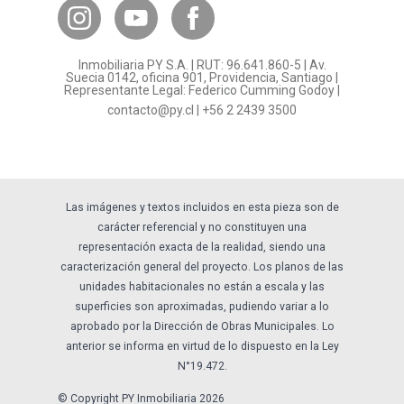
Bases Legales
¿Por qué invertir en PY?
Inmobiliaria PY S.A. | RUT: 96.641.860-5 | Av.
Preguntas frecuentes
Suecia 0142, oficina 901, Providencia, Santiago |
Representante Legal: Federico Cumming Godoy |
Formulario Referidos PY
contacto@py.cl
|
+56 2 2439 3500
Términos y Condiciones
Sostenibilidad
Las imágenes y textos incluidos en esta pieza son de
carácter referencial y no constituyen una
representación exacta de la realidad, siendo una
caracterización general del proyecto. Los planos de las
unidades habitacionales no están a escala y las
superficies son aproximadas, pudiendo variar a lo
aprobado por la Dirección de Obras Municipales. Lo
anterior se informa en virtud de lo dispuesto en la Ley
N°19.472.
© Copyright PY Inmobiliaria 2026