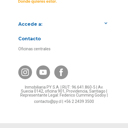
Accede a:
Proyectos
Contacto
Convenios con empresas
Oficinas centrales
Canal de Transparencia
Contacto Subsidios
Bases Legales
¿Por qué invertir en PY?
Inmobiliaria PY S.A. | RUT: 96.641.860-5 | Av.
Preguntas frecuentes
Suecia 0142, oficina 901, Providencia, Santiago |
Representante Legal: Federico Cumming Godoy |
Formulario Referidos PY
contacto@py.cl
|
+56 2 2439 3500
Términos y Condiciones
Sostenibilidad