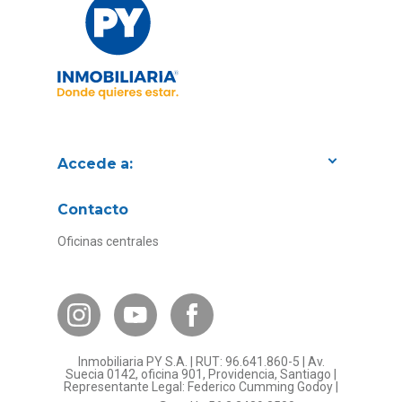
Accede a:
Proyectos
Contacto
Convenios con empresas
Oficinas centrales
Canal de Transparencia
Contacto Subsidios
Bases Legales
¿Por qué invertir en PY?
Inmobiliaria PY S.A. | RUT: 96.641.860-5 | Av.
Preguntas frecuentes
Suecia 0142, oficina 901, Providencia, Santiago |
Representante Legal: Federico Cumming Godoy |
Formulario Referidos PY