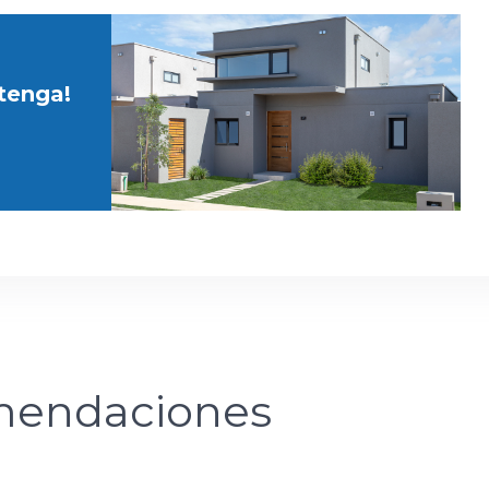
etenga!
endaciones