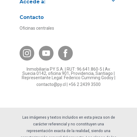
Accede a:
Proyectos
Contacto
Convenios con empresas
Oficinas centrales
Canal de Transparencia
Contacto Subsidios
Bases Legales
¿Por qué invertir en PY?
Inmobiliaria PY S.A. | RUT: 96.641.860-5 | Av.
Preguntas frecuentes
Suecia 0142, oficina 901, Providencia, Santiago |
Representante Legal: Federico Cumming Godoy |
Formulario Referidos PY
contacto@py.cl
|
+56 2 2439 3500
Términos y Condiciones
Sostenibilidad
Las imágenes y textos incluidos en esta pieza son de
carácter referencial y no constituyen una
representación exacta de la realidad, siendo una