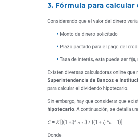
3. Fórmula para calcular 
Considerando que el valor del dinero varía 
Monto de dinero solicitado
Plazo pactado para el pago del créd
Tasa de interés, esta puede ser fija,
Existen diversas calculadoras online que re
Superintendencia de Bancos e Instituc
para calcular el dividendo hipotecario.
Sin embargo, hay que considerar que exis
hipotecario
. A continuación, se detalla un
𝐶 = 𝐾 [{(1 +𝑖)^ 𝑛 ∗ 𝑖} / {(1 + 𝑖) ^𝑛 − 1}]
Donde: