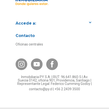
Accede a:
Proyectos
Contacto
Convenios con empresas
Oficinas centrales
Canal de Transparencia
Contacto Subsidios
Bases Legales
¿Por qué invertir en PY?
Inmobiliaria PY S.A. | RUT: 96.641.860-5 | Av.
Preguntas frecuentes
Suecia 0142, oficina 901, Providencia, Santiago |
Representante Legal: Federico Cumming Godoy |
Formulario Referidos PY
contacto@py.cl
|
+56 2 2439 3500
Términos y Condiciones
Sostenibilidad