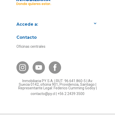
Accede a:
Proyectos
Contacto
Convenios con empresas
Oficinas centrales
Canal de Transparencia
Contacto Subsidios
Bases Legales
¿Por qué invertir en PY?
Inmobiliaria PY S.A. | RUT: 96.641.860-5 | Av.
Preguntas frecuentes
Suecia 0142, oficina 901, Providencia, Santiago |
Representante Legal: Federico Cumming Godoy |
Formulario Referidos PY
contacto@py.cl
|
+56 2 2439 3500
Términos y Condiciones
Sostenibilidad