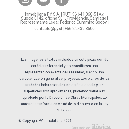
¿Por qué invertir en PY?
Inmobiliaria PY S.A. | RUT: 96.641.860-5 | Av.
Preguntas frecuentes
Suecia 0142, oficina 901, Providencia, Santiago |
Representante Legal: Federico Cumming Godoy |
Formulario Referidos PY
contacto@py.cl
|
+56 2 2439 3500
Términos y Condiciones
Sostenibilidad
Las imágenes y textos incluidos en esta pieza son de
carácter referencial y no constituyen una
representación exacta de la realidad, siendo una
caracterización general del proyecto. Los planos de las
unidades habitacionales no están a escala y las
superficies son aproximadas, pudiendo variar a lo
aprobado por la Dirección de Obras Municipales. Lo
anterior se informa en virtud de lo dispuesto en la Ley
N°19.472.
© Copyright PY Inmobiliaria 2026